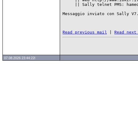
     || Sally telnet PMS: hamed
Messaggio inviato con Sally V7.
 | 
Read previous mail
Read next
07.08.2026 23:44:22l