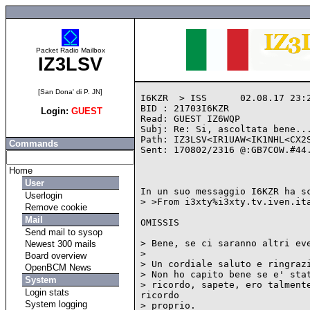
Packet Radio Mailbox
IZ3LSV
[San Dona' di P. JN]
I6KZR  > ISS      02.08.17 23:2
BID : 21703I6KZR

Login:
GUEST
Read: GUEST IZ6WQP

Subj: Re: Si, ascoltata bene...
Path: IZ3LSV<IR1UAW<IK1NHL<CX2S
Commands
Sent: 170802/2316 @:GB7COW.#44.
Home
User
In un suo messaggio I6KZR ha sc
Userlogin
> >From i3xty%i3xty.tv.iven.ita
Remove cookie
Mail
OMISSIS

Send mail to sysop
> Bene, se ci saranno altri eve
Newest 300 mails
> 

Board overview
> Un cordiale saluto e ringrazi
OpenBCM News
> Non ho capito bene se e' stat
System
> ricordo, sapete, ero talmente
Login stats
ricordo

System logging
> proprio.
