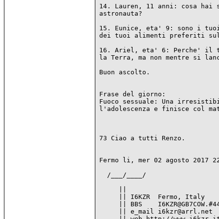
14. Lauren, 11 anni: cosa hai s
astronauta?

15. Eunice, eta' 9: sono i tuoi
dei tuoi alimenti preferiti sul
16. Ariel, eta' 6: Perche' il t
la Terra, ma non mentre si lanc
Buon ascolto.

Frase del giorno:

Fuoco sessuale: Una irresistibi
l'adolescenza e finisce col mat
73 Ciao a tutti Renzo.

Fermo li, mer 02 agosto 2017 22
  /___/____/

     ||

     || I6KZR  Fermo, Italy

     || BBS    I6KZR@GB7COW.#44
     || e_mail i6kzr@arrl.net

     || web http://www.i6kzr.it