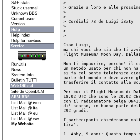
S&F stats
> 

> Grazie a loro e alle prossime
Stuck usermail
> 

Unknown BBS
> 

Current users
> Cordiali 73 de Luigi i3xty

Version
> 

Help
>  

Help index
> 

Help for newbies
Ciao Luigi,

Service
ma chi vuoi che sia che ti avvi
Flight Museum/ Moon Day, Dallas
Non ti impaurire, perche' il co
RunUtils
un metodo usato per chi non ha 
News
si fa col ponte telefonico cioe
System Info
parte del mondo e deve avere gl
Bulletin TUTTI
trasferire il contatto alla Scu
Web Official
Site de OpenBCM
Per cui il Flight Museum di Dal
18.02 UTC che sono le 20.02 CES
ARM-BBS
con il radioamatore belga ON4IS
List Mail @ iven
di' scorso, in buona parte dell
List Mail @ ita
292 gradi.

List Mail @ eu
List Mail @ ww
I partecipanti chiederanno molt
My Website
tira':

1. Abby, 9 anni: Quanto tempo c